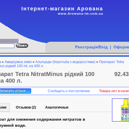
Інтернет-магазин Арована
www.Arowana-im.com.ua
Реєстрація/Вхід
Оформи
|
а
»
Акваріумна хімія
»
Альгіциди (боротьба з водоростями)
»
Препарат Tetra
nus рідкий 100 ml, на 400 л.
арат Tetra NitratMinus рідкий 100
92.43
на 400 л.
Сообщить о поступлении
Товара нет в нал
ание
Отзывов (2)
Аналогичные
рат для снижения содержания нитратов в
иумной воде.