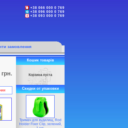
+38 066 000 0 769
+38 096 000 0 769
+38 093 000 0 769
ти замовлення
Кошик товарів
 грн.
Корзина пуста
Скидки от упаковки
ичии
Тримач для вудилищ, Rod
Holder Fixer Clip, зелений,