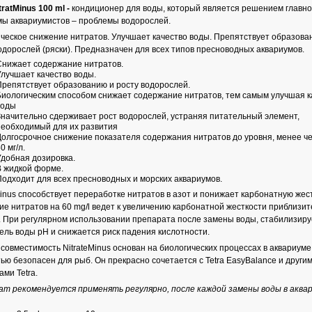
tratMinus 100 ml -
кондиционер для воды, который
является решением главн
ы аквариумистов – проблемы водорослей.
ческое снижение нитратов. Улучшает качество воды. Препятствует образова
одорослей (ряски). Предназначен для всех типов пресноводных аквариумов.
Снижает содержание нитратов.
Улучшает качество воды.
Препятствует образованию и росту водорослей.
Биологическим способом снижает содержание нитратов, тем самым улучшая к
воды
Значительно сдерживает рост водорослей, устраняя питательный элемент,
необходимый для их развития
Долгосрочное снижение показателя содержания нитратов до уровня, менее че
0 мг/л.
Удобная дозировка.
В жидкой форме.
Подходит для всех пресноводных и морских аквариумов.
Minus способствует переработке нитратов в азот и понижает карбонатную жест
е нитратов на 60 mg/l ведет к увеличению карбонатной жесткости приблизи
. При регулярном использовании препарата после замены воды, стабилизиру
ель воды pH и снижается риск падения кислотности.
совместимость NitrateMinus основан на биологических процессах в аквариуме
ью безопасен для рыб. Он прекрасно сочетается с Tetra EasyBalance и други
ами Tetra.
т рекомендуется применять регулярно, после каждой замены воды в аква