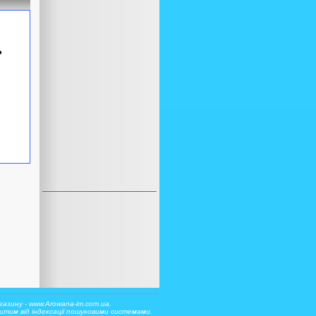
●
азину - www.Arowana-im.com.ua.
тим від індексації пошуковими системами.