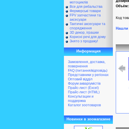
Дозиро
мотоциклів
Объём:
Все для рибальства
Фермерські товари
FPV запчастини та
Код тов
аксесуари
Тактичні аксесуари та
спорядження
Нашли 
ЗD декор, іграшки
Корисні речі для дому
Знято з продажу!
Информация
Замовлення, доставка,
повернення
FAQ (питання/відповідь)
Представники у регіонах
Оптовий відділ
Форум акваріумістів
Прайс-лист (Excel)
Прайс-лист (HTML)
Консультации и
поддержка
Каталог зоотоваров
Новинки в зоомагазине