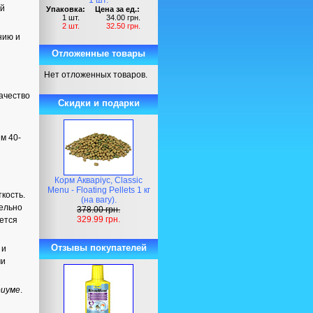
1 шт.
ой
Упаковка:
Цена за ед.:
1 шт.
34.00 грн.
2 шт.
32.50 грн.
нию и
Отложенные товары
Нет отложенных товаров.
ачество
Скидки и подарки
м 40-
Корм Акваріус, Classic
Menu - Floating Pellets 1 кг
кость.
(на вагу).
тельно
378.00 грн.
329.99 грн.
ется
Отзывы покупателей
 и
ми
риуме
.