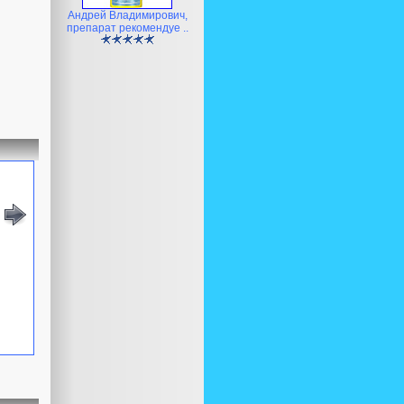
Андрей Владимирович,
препарат рекомендуе ..
Препарат Rikka
Дозатор добрив
Препарат
Ґрунт Hagen піс
Альгіклін, 100 ml,
EHEIM Auto Liquid.
AquaSys Element
1-2 мм, 5 кг.
на 1000 л.
CO2, 150 ml.