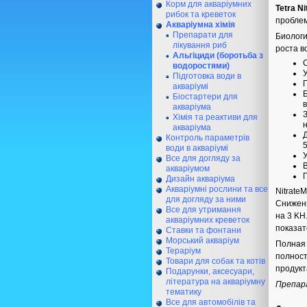
Корм для акваріумних
Tetra Ni
рибок та креветок
проблем
Акваріумна хімія
Препарати для
Биологи
лікування риб
роста в
Альгіциди (боротьба з
водоростями)
Підготовка води в
акваріумі
Біостартери для
акваріума
Хімія та реактиви для
акваріума
Контроль параметрів
5
води в акваріумі
Все для догляду за
акваріумом
Дизайн акваріума
Акваріумні рослини та все
Nitrate
для догляду за ними
Снижени
Все для утримання
на 3 KH
акваріумних креветок
показат
Ставки та фонтани
Морський акваріум
Полная 
Тераріум
полност
Товари для собак та котів
продукт
Подарунки, аксесуари,
література на акваріумну
Препара
тематику
Все для автомобілів та