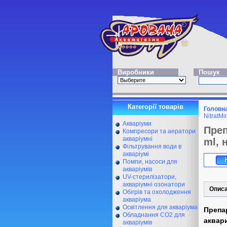
Виробники
Пошук
Категорії товарів
Головн
NitratMi
Акваріуми
Преп
Компресори та аератори
акваріумні
ml, 
Фільтрування води в
акваріумі
Помпи, насоси для
акваріумів
UV-стерилізатори,
акваріумні озонатори
Опис
Обігрів та охолодження
акваріума
Освітлення для акваріума
Препа
Обладнання CO2 для
аквар
акваріумів