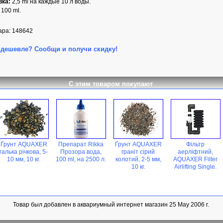
вка:
2,5 ml на каждые 10 л воды.
100 ml.
ара: 148642
дешевле? Сообщи и получи скидку!
С этим товаром покупают
Ґрунт AQUAXER
Препарат Rikka
Ґрунт AQUAXER
Фільтр
галька річкова, 5-
Прозора вода,
граніт сірий
аерліфтний,
10 мм, 10 кг.
100 ml, на 2500 л.
колотий, 2-5 мм,
AQUAXER Filter
10 кг.
Airlifting Single.
Товар был добавлен в аквариумный интернет магазин 25 May 2006 г.