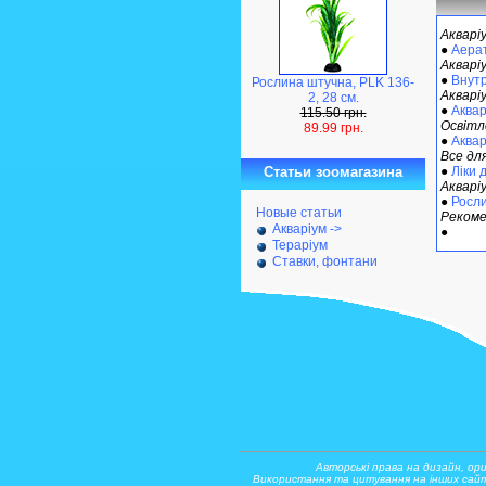
Акварі
●
Аера
Акварі
●
Внутр
Рослина штучна, PLK 136-
Акваріу
2, 28 cм.
●
Аквар
115.50 грн.
Освітл
89.99 грн.
●
Аквар
Все для
Статьи зоомагазина
●
Ліки 
Акваріу
●
Росли
Новые статьи
Рекоме
Акваріум ->
●
Тераріум
Ставки, фонтани
Авторські права на дизайн, ор
Використання та цитування на інших сайт