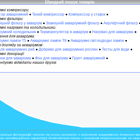
Швидкий пошук товарів
умні компресори:
тор акваріумний
●
Тихий компрессор
●
Компрессор у ставок
●
умні фільтри:
ішній фільтр у акваріум
●
Зовнішній акваріумний фільтр
●
Аерліфтний фільтр
мні нагрівачі та холодильники:
іумний холодильник
●
Терморегулятор в акваріум
●
Нагрівач для акваріума
●
ення для акваріума:
іумні лампи Т5
●
Акваріумні лампи Т8
●
Акваріумні світлодіодні лампи
●
 догляду за акваріумом:
для акваріумних риб
●
Добриво для акваріумних рослин
●
Тесты для води
●
мні декорації:
ни для акваріума
●
Фон для акваріума
●
Грунт акваріумний
●
ндуємо відвідати наших друзів:
игінальні фотографії, тексти та описи належать і є власністю акваріумного інтернет маг
ах некомерційного характеру дозволяється тільки з активним гіперпосиланням, не закри