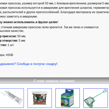
овая присоска, размер которой 50 мм, с боковым креплением, размером 5 мм
овая присоска используется в аквариуме для крепления шлангов, термометр
к, распылителей и других приспособлений. Благодаря материалу ее практиче
жно заметить в аквариуме.
ку можно использовать в других целях
!
 стенкам аквариума присоска легко крепится. Так же легко и снимается.
Высокое качество.
р присоски:
50 мм.
р отверстия:
5 мм.
ство:
1 шт.
ара: A50B
дешевле? Сообщи и получи скидку!
С этим товаром покупают