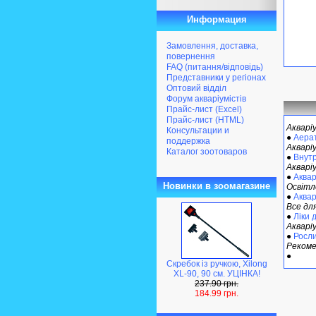
Информация
Замовлення, доставка,
повернення
FAQ (питання/відповідь)
Представники у регіонах
Оптовий відділ
Форум акваріумістів
Прайс-лист (Excel)
Прайс-лист (HTML)
Акварі
Консультации и
●
Аера
поддержка
Акварі
Каталог зоотоваров
●
Внутр
Акваріу
●
Аквар
Новинки в зоомагазине
Освітл
●
Аквар
Все для
●
Ліки 
Акваріу
●
Росли
Рекоме
●
Скребок із ручкою, Xilong
XL-90, 90 см. УЦІНКА!
237.90 грн.
184.99 грн.