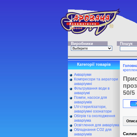
Виробники
Пошук
Категорії товарів
Головн
креплен
Акваріуми
При
Компресори та аератори
акваріумні
проз
Фільтрування води в
50/5
акваріумі
Помпи, насоси для
акваріумів
UV-стерилізатори,
акваріумні озонатори
Обігрів та охолодження
акваріума
Опис
Освітлення для акваріума
Обладнання CO2 для
Силик
акваріумів