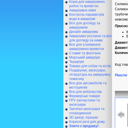
Корм для акваріумних
Силикон
рибок та креветок
Силикон
Акваріумна хімія
трубоче
Контроль параметрів
води в акваріумі
невозмо
Все для догляду за
Присос
акваріумом
Дизайн акваріума
К
Акваріумні рослини та все
для догляду за ними
Диамет
Все для утримання
Диамет
акваріумних креветок
Количе
Ставки та фонтани
Морський акваріум
Тераріум
Код тов
Товари для собак та котів
Подарунки, аксесуари,
література на акваріумну
Нашли 
тематику
Все для автомобілів та
мотоциклів
Все для рибальства
Фермерські товари
FPV запчастини та
аксесуари
Тактичні аксесуари та
спорядження
ЗD декор, іграшки
Корисні речі для дому
Знято з продажу!