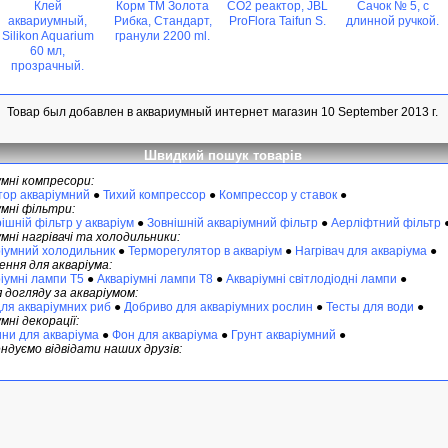
Клей
Корм ТМ Золота
CO2 реактор, JBL
Сачок № 5, с
аквариумный,
Рибка, Стандарт,
ProFlora Taifun S.
длинной ручкой.
Silikon Aquarium
гранули 2200 ml.
60 мл,
прозрачный.
Товар был добавлен в аквариумный интернет магазин 10 September 2013 г.
Швидкий пошук товарів
умні компресори:
тор акваріумний
●
Тихий компрессор
●
Компрессор у ставок
●
умні фільтри:
ішній фільтр у акваріум
●
Зовнішній акваріумний фільтр
●
Аерліфтний фільтр
мні нагрівачі та холодильники:
іумний холодильник
●
Терморегулятор в акваріум
●
Нагрівач для акваріума
●
ення для акваріума:
іумні лампи Т5
●
Акваріумні лампи Т8
●
Акваріумні світлодіодні лампи
●
 догляду за акваріумом:
для акваріумних риб
●
Добриво для акваріумних рослин
●
Тесты для води
●
мні декорації:
ни для акваріума
●
Фон для акваріума
●
Грунт акваріумний
●
ндуємо відвідати наших друзів: