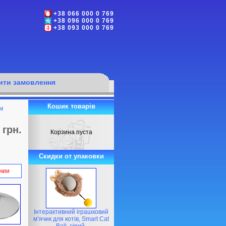
+38 066 000 0 769
+38 096 000 0 769
+38 093 000 0 769
ти замовлення
Кошик товарів
м
 грн.
Корзина пуста
Скидки от упаковки
ичии
Інтерактивний іграшковий
м’ячик для котів, Smart Cat