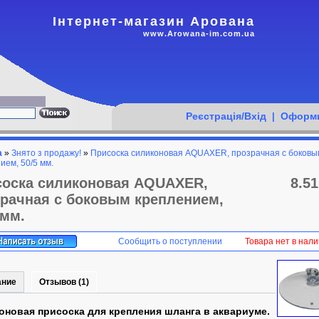
Інтернет-магазин Арована
www.Arowana-im.com.ua
Реєстрація/Вхід
Оформи
|
а
»
Знято з продажу!
»
Присоска силиконовая AQUAXER, прозрачная с боковы
ием, 50/5 мм.
соска силиконовая AQUAXER,
8.51
рачная с боковым креплением,
 мм.
Сообщить о поступлении
Товара нет в нал
ание
Отзывов (1)
оновая присоска для крепления шланга в аквариуме.