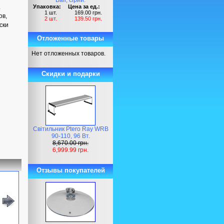
Ball, сірий.
.
Упаковка:
Цена за ед.:
1 шт.
169.00 грн.
ов,
2 шт.
139.50 грн.
ски
Отложенные товары
Нет отложенных товаров.
Скидки и подарки
Світильник Ptero Ray WRB
90-110, 96 Вт.
8,670.00 грн.
6,999.99 грн.
Отзывы покупателей