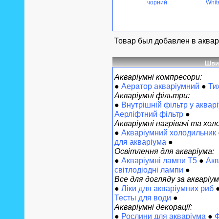
чорний.
Whit
Товар был добавлен в аквар
Шви
Акваріумні компресори:
●
Аератор акваріумний
●
Ти
Акваріумні фільтри:
●
Внутрішній фільтр у аквар
Аерліфтний фільтр
●
Акваріумні нагрівачі та хол
●
Акваріумний холодильник
для акваріума
●
Освітлення для акваріума:
●
Акваріумні лампи Т5
●
Акв
світлодіодні лампи
●
Все для догляду за акваріу
●
Ліки для акваріумних риб
Тесты для води
●
Акваріумні декорації:
●
Рослини для акваріума
●
Ф