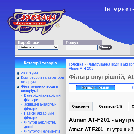
Інтернет
Виробники
Пошук
Категорії товарів
Головна
»
Фільтрування води в акварі
Atman AT-F201.
Акваріуми
Фільтр внутрішній, A
Компресори та аератори
акваріумні
Фільтрування води в
акваріумі
Внутрішні акваріумні
фільтри
Зовнішні акваріумні
Описание
Отзывов (14)
С
фільтри
Навісні акваріумні
фільтри
Atman AT-F201
- внутр
Фільтри аерліфтні,
донні
Atman AT-F201
- внутренний
Фільтруючі елементи