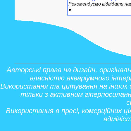
Рекомендуємо відвідати наш
●
Авторські права на дизайн, оригінал
власністю акваріумного інтер
Використання та цитування на інших 
тільки з активним гіперпосиланн
с
Використання в пресі, комерційних ц
адмініс