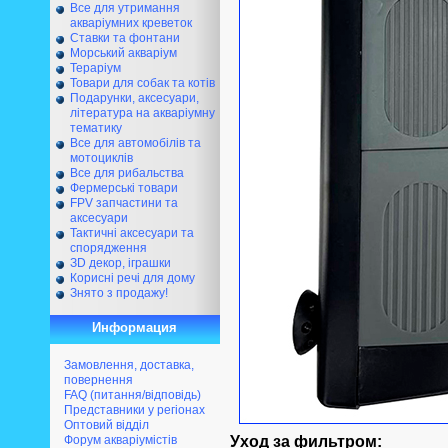
Все для утримання
акваріумних креветок
Ставки та фонтани
Морський акваріум
Тераріум
Товари для собак та котів
Подарунки, аксесуари,
література на акваріумну
тематику
Все для автомобілів та
мотоциклів
Все для рибальства
Фермерські товари
FPV запчастини та
аксесуари
Тактичні аксесуари та
спорядження
ЗD декор, іграшки
Корисні речі для дому
Знято з продажу!
Информация
Замовлення, доставка,
повернення
FAQ (питання/відповідь)
Представники у регіонах
Оптовий відділ
Уход за фильтром:
Форум акваріумістів