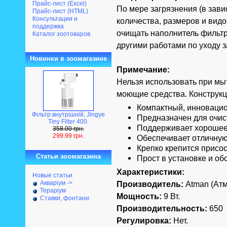
Прайс-лист (Excel)
По мере загрязнения (в зави
Прайс-лист (HTML)
Консультации и
количества, размеров и вид
поддержка
очищать наполнитель фильтр
Каталог зоотоваров
другими работами по уходу 
Новинки в зоомагазине
Примечание:
Нельзя использовать при мы
моющие средства. Конструкц
Компактный, инновацио
Фільтр внутрішній, Jingye
Предназначен для очис
Tiny Filter 400.
Поддерживает хорошее 
358.00 грн.
299.99 грн.
Обеспечивает отличную
Крепко крепится присос
Статьи зоомагазина
Прост в установке и об
Характеристики:
Новые статьи
Акваріум ->
Производитель:
Atman (Атм
Тераріум
Мощность:
9 Вт.
Ставки, фонтани
Производительность:
650 
Регулировка:
Нет.