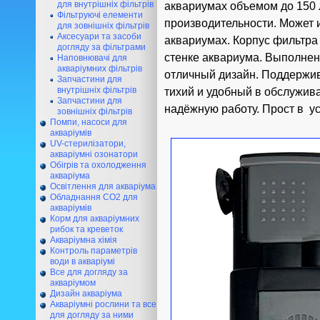
для внутрішніх фільтрів
аквариумах объемом до 150 
Фільтруючі елементи
производительности. Может 
для зовнішніх фільтрів
Аксесуари та засоби
аквариумах. Корпус фильтра
догляду за фільтрами
стенке аквариума. Выполнен 
Наповнювачі для
акваріумних фільтрів
отличный дизайн. Поддержив
Запчастини для
внутрішніх фільтрів
тихий и удобный в обслужив
Запчастини для
надёжную работу. Прост в у
зовнішніх фільтрів
Помпи, насоси для
акваріумів
UV-стерилізатори,
акваріумні озонатори
Обігрів та охолодження
акваріума
Освітлення для акваріума
Обладнання CO2 для
акваріумів
Корм для акваріумних
рибок та креветок
Акваріумна хімія
Контроль параметрів
води в акваріумі
Все для догляду за
акваріумом
Дизайн акваріума
Акваріумні рослини та все
для догляду за ними